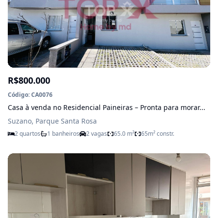
R$800.000
Código: CA0076
Casa à venda no Residencial Paineiras – Pronta para morar...
Suzano, Parque Santa Rosa
2 quartos
1 banheiros
2 vagas
65.0 m²
65m² constr.