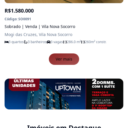
R$1.580.000
Código: SO0091
Sobrado | Venda | Vila Nova Socorro
Mogi das Cruzes, Vila Nova Socorro
3 quartos
3 banheiros
3 vagas
286.0 m²
260m² constr.
Ver mais
Imóveis em Destaque