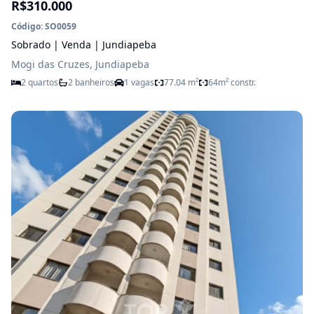
R$310.000
Código: SO0059
Sobrado | Venda | Jundiapeba
Mogi das Cruzes, Jundiapeba
2 quartos
2 banheiros
1 vagas
77.04 m²
64m² constr.