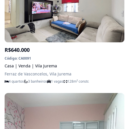
R$640.000
Código: CA0091
Casa | Venda | Vila Jurema
Ferraz de Vasconcelos, Vila Jurema
4 quartos
3 banheiros
1 vagas
128m² constr.