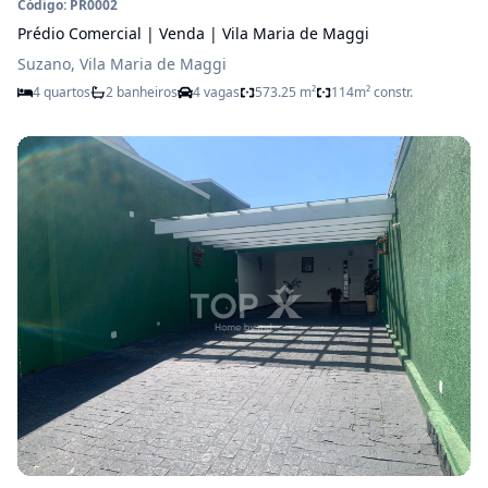
Código: PR0002
Prédio Comercial | Venda | Vila Maria de Maggi
Suzano, Vila Maria de Maggi
4 quartos
2 banheiros
4 vagas
573.25 m²
114m² constr.