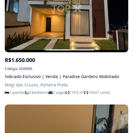
R$1.650.000
Código: SO0093
Sobrado Exclusivo | Venda | Paradise Gardens Mobiliado
Mogi das Cruzes, Porteira Preta
3 quartos
3 banheiros
2 vagas
179.0 m²
192m² constr.